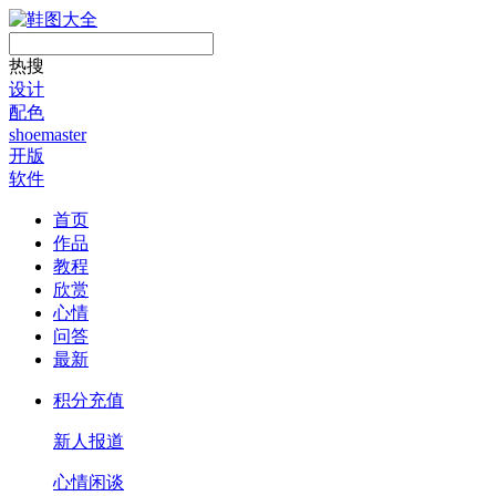
热搜
设计
配色
shoemaster
开版
软件
首页
作品
教程
欣赏
心情
问答
最新
积分充值
新人报道
心情闲谈